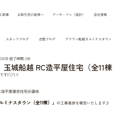
工実績
お取引先の皆様へ
アーキ・ドゥ（設計）
会社情報
スタッフブログ
古堅ブログ
アドワン船越Ⅲルミナスタウン
月30日
読了時間: 2分
玉城船越 RC造平屋住宅（全11
('◇')ゞ
C造平屋建売住宅分譲地
ルミナスタウン（全11棟）」
の工事進捗を報告いたします♪