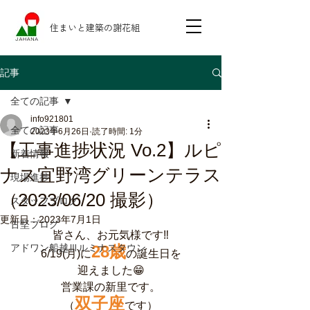
住まいと建築の謝花組
記事
全ての記事
info921801
全ての記事
2023年6月26日
読了時間: 1分
【工事進捗状況 Vo.2】ルピ
新着情報
ナス宜野湾グリーンテラス
現場進捗
（2023/06/20 撮影）
スタッフブログ
更新日：
2023年7月1日
古堅ブログ
皆さん、お元気様です‼️
アドワン船越Ⅲルミナスタウン
28歳
6/19(月)に
の誕生日を
迎えました😁
営業課の新里です。
双子座
（
です）