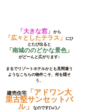
「大きな窓」
から
「広々としたテラス」
にひ
とたび出ると
「南城ののどかな景色」
がどーんと広がります♪
まるでリゾートホテルかとも見間違う
ようなこちらの物件こそ、何を隠そ
う、
「アドワン大
建売住宅
里古堅サンセットバ
ル」
なのです('ω')ノ