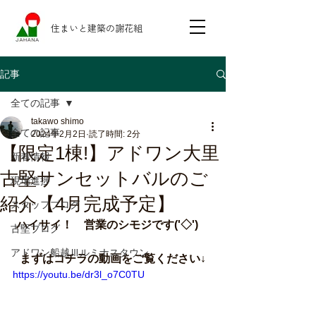
住まいと建築の謝花組
記事
全ての記事
takawo shimo
全ての記事
2024年2月2日
読了時間: 2分
【限定1棟!】アドワン大里
新着情報
古堅サンセットバルのご
現場進捗
紹介【4月完成予定】
スタッフブログ
ハイサイ！　営業のシモジです('◇')ゞ
古堅ブログ
アドワン船越Ⅲルミナスタウン
まずはコチラの動画をご覧ください↓
https://youtu.be/dr3l_o7C0TU