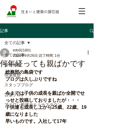
住まいと建築の謝花組
記事
全ての記事
info921801
全ての記事
2024年9月26日
読了時間: 1分
何年経っても親ばかです
新着情報
総務部の島袋です
現場進捗
ブログは久しぶりですね
スタッフブログ
今までは子供の成長を親ばか全開でせ
古堅ブログ
っせと投稿しておりましたが・・・
アドワン船越Ⅲルミナスタウン
子供達も成長し上から25歳、22歳、19
歳になりました
早いものです。入社して17年