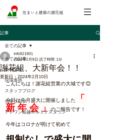
住まいと建築の謝花組
記事
全ての記事
info921801
全ての記事
2024年2月9日
読了時間: 1分
謝花組、大新年会！！
新着情報
更新日：
2024年2月10日
現場進捗
こんにちは！謝花組営業の大城です😊
スタッフブログ
「 
今日は先月盛大に開催しました
古堅ブログ
新 年 会 」
のご報告です！
アドワン船越Ⅲルミナスタウン
今年はコロナが明けて初めて
規制なしで盛大に開