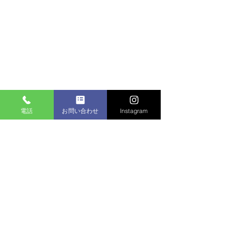
集合写
最後は全員で
電話
お問い合わせ
Instagram
真！！！