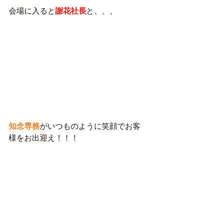
会場に入ると
謝花社長
と、、、
知念専務
がいつものように笑顔でお客
様をお出迎え！！！