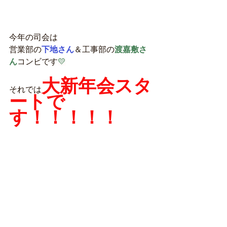
今年の司会は
営業部の
下地さん
＆工事部の
渡嘉敷さ
ん
コンビです
💛
大新年会スタ
それでは
ートで
す！！！！！