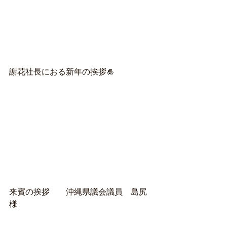
謝花社長におる新年の挨拶🎍
来賓の挨拶　　沖縄県議会議員　島尻
様