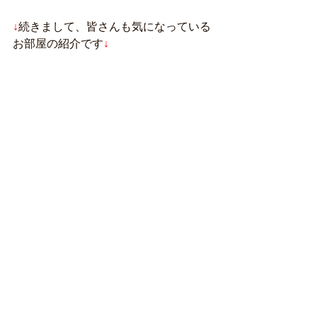
↓
続きまして、皆さんも気になっている
お部屋の紹介です
↓