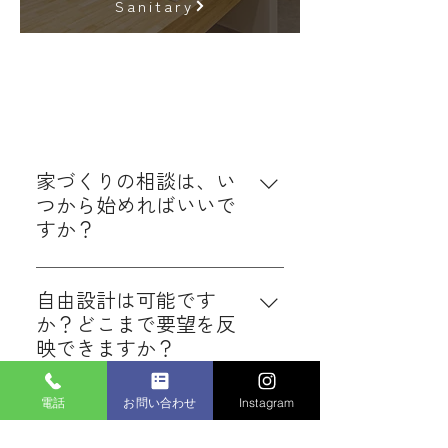
Sanitary
家づくりの相談は、い
つから始めればいいで
すか？
土地探しや資金計画からご相談い
ただけますので、お客様が「家を
自由設計は可能です
建てたいな」と思った段階でお気
か？どこまで要望を反
軽にご相談ください。
映できますか？
間取り、外観、設備まで自由に設
電話
お問い合わせ
Instagram
計可能です。プロの建築士がご希
建築費用以外に必要な
望を丁寧にヒアリングし、実現へ
費用はありますか？