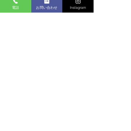
の諸費用などがかかります。すべ
て含めた資金計画をご提示しま
電話
お問い合わせ
Instagram
​ホーム
す。
施工実績
会社情報
​私たちの想い
私たちの事業について
アーキ・ドゥ一級建築士事務所
ブログ
株式会社謝花組
沖縄県南城市大里字稲嶺933番地1（2F）​
【建設業登録】
一級建築士事務所 宅地建物取引業
沖縄県知事許可（特-6）第2629号
沖縄県知事登録 第157-2502号
沖縄県知事（2）第5036号