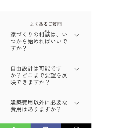
よくあるご質問
FAQ
家づくりの相談は、い
つから始めればいいで
すか？
土地探しや資金計画からご相談い
ただけますので、お客様が「家を
自由設計は可能です
建てたいな」と思った段階でお気
か？どこまで要望を反
軽にご相談ください。
映できますか？
間取り、外観、設備まで自由に設
計可能です。プロの建築士がご希
建築費用以外に必要な
望を丁寧にヒアリングし、実現へ
費用はありますか？
導きます。
登記費用、火災保険、住宅ローン