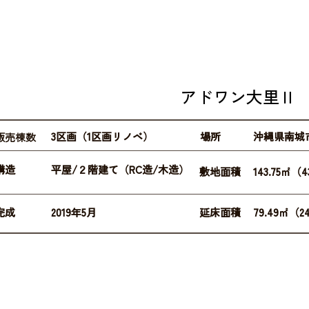
アドワン大里Ⅱ
3区画（1区画リノベ）
場所
沖縄県南城
​販売棟数
構造
平屋/２階建て（RC造/木造）
敷地面積
143.75㎡（
完成
2019年5月
延床面積
79.49㎡（2